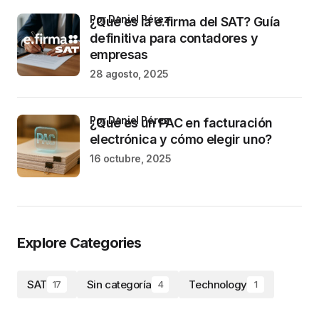
por Daniel Pérez
¿Qué es la e.firma del SAT? Guía
definitiva para contadores y
empresas
28 agosto, 2025
por Daniel Pérez
¿Qué es un PAC en facturación
electrónica y cómo elegir uno?
16 octubre, 2025
Explore Categories
SAT
Sin categoría
Technology
17
4
1