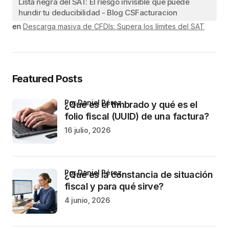
Lista negra del SAT: El riesgo invisible que puede
hundir tu deducibilidad - Blog CSFacturacion
en
Descarga masiva de CFDIs: Supera los límites del SAT
Featured Posts
por Daniel Pérez
¿Qué es el timbrado y qué es el
folio fiscal (UUID) de una factura?
16 julio, 2026
por Daniel Pérez
¿Qué es la constancia de situación
fiscal y para qué sirve?
4 junio, 2026