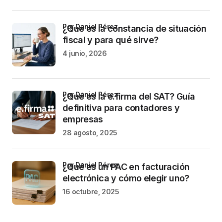
por Daniel Pérez
¿Qué es la constancia de situación
fiscal y para qué sirve?
4 junio, 2026
por Daniel Pérez
¿Qué es la e.firma del SAT? Guía
definitiva para contadores y
empresas
28 agosto, 2025
por Daniel Pérez
¿Qué es un PAC en facturación
electrónica y cómo elegir uno?
16 octubre, 2025