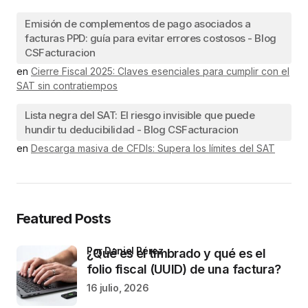
Emisión de complementos de pago asociados a
facturas PPD: guía para evitar errores costosos - Blog
CSFacturacion
en
Cierre Fiscal 2025: Claves esenciales para cumplir con el
SAT sin contratiempos
Lista negra del SAT: El riesgo invisible que puede
hundir tu deducibilidad - Blog CSFacturacion
en
Descarga masiva de CFDIs: Supera los límites del SAT
Featured Posts
por Daniel Pérez
¿Qué es el timbrado y qué es el
folio fiscal (UUID) de una factura?
16 julio, 2026