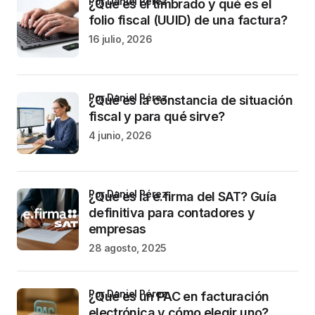
por Daniel Pérez
¿Qué es el timbrado y qué es el
folio fiscal (UUID) de una factura?
16 julio, 2026
por Daniel Pérez
¿Qué es la constancia de situación
fiscal y para qué sirve?
4 junio, 2026
por Daniel Pérez
¿Qué es la e.firma del SAT? Guía
definitiva para contadores y
empresas
28 agosto, 2025
por Daniel Pérez
¿Qué es un PAC en facturación
electrónica y cómo elegir uno?