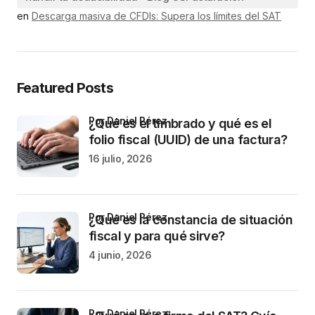
en
Descarga masiva de CFDIs: Supera los límites del SAT
Featured Posts
por Daniel Pérez
¿Qué es el timbrado y qué es el
folio fiscal (UUID) de una factura?
16 julio, 2026
por Daniel Pérez
¿Qué es la constancia de situación
fiscal y para qué sirve?
4 junio, 2026
por Daniel Pérez