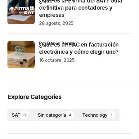
¿Qué es la e.firma del SAT? Guía
definitiva para contadores y
empresas
28 agosto, 2025
por Daniel Pérez
¿Qué es un PAC en facturación
electrónica y cómo elegir uno?
16 octubre, 2025
Explore Categories
SAT
Sin categoría
Technology
17
4
1